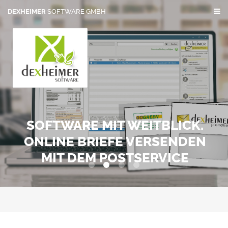
DEXHEIMER
SOFTWARE GMBH
SOFTWARE MIT WEITBLICK.
ONLINE BRIEFE VERSENDEN
MIT DEM POSTSERVICE
0
1
2
3