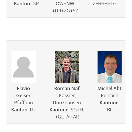
Kanton:
GR
OW+NW
ZH+SH+TG
+UR+ZG+SZ
Flavio
Roman Näf
Michel Abt
Geiser
(Kassier)
Reinach
Pfaffnau
Donzhausen
Kantone:
Kanton:
LU
Kantone:
SG+FL
BL
+GL+AI+AR