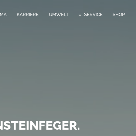
RMA
KARRIERE
UMWELT
SERVICE
SHOP
CK.
 POSTSERVICE
STEINFEGER.