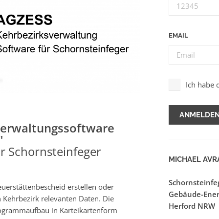
EMAIL
Ich habe 
verwaltungssoftware
"
r Schornsteinfeger
MICHAEL AV
Schornsteinfe
uerstättenbescheid erstellen oder
Gebäude-Ener
en Kehrbezirk relevanten Daten. Die
Herford NRW
rogrammaufbau in Karteikartenform