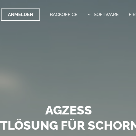
ANMELDEN
BACKOFFICE
SOFTWARE
FI
OFTWARE MIT WEITBLI
AGZESS
FE VERSENDEN MIT DEM
TTLÖSUNG FÜR SCHORN