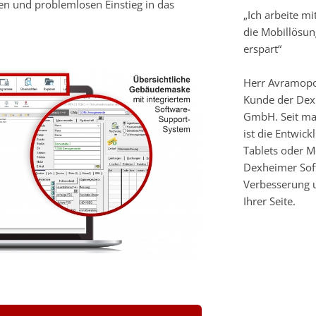
n und problemlosen Einstieg in das
„Ich arbeite m
die Mobillösung
erspart“
Herr Avramopou
Kunde der Dex
GmbH. Seit ma
ist die Entwic
Tablets oder M
Dexheimer Sof
Verbesserung u
Ihrer Seite.