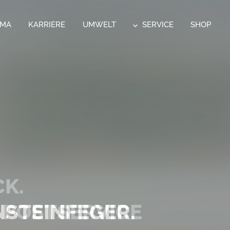
RMA
KARRIERE
UMWELT
SERVICE
SHOP
CK.
 POSTSERVICE
STEINFEGER.