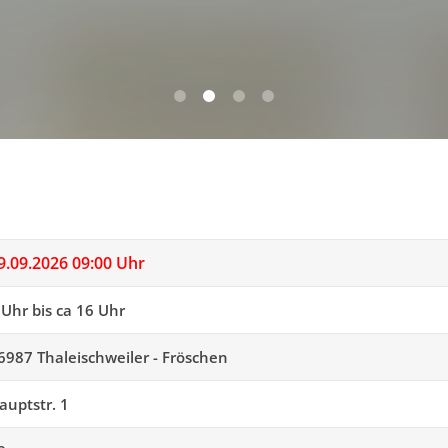
0
1
2
3
9.09.2026 09:00 Uhr
 Uhr bis ca 16 Uhr
6987 Thaleischweiler - Fröschen
auptstr. 1