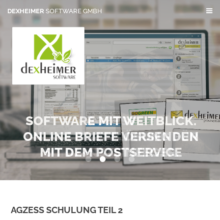
DEXHEIMER
SOFTWARE GMBH
SOFTWARE MIT WEITBLICK.
AGZESS
ONLINE BRIEFE VERSENDEN
DIE KOMPLETTLÖSUNG FÜR
MIT DEM POSTSERVICE
SCHORNSTEINFEGER.
0
1
2
3
AGZESS SCHULUNG TEIL 2