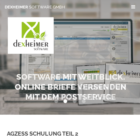
DEXHEIMER
SOFTWARE GMBH
SOFTWARE MIT WEITBLICK.
AGZESS
ONLINE BRIEFE VERSENDEN
DIE KOMPLETTLÖSUNG FÜR
MIT DEM POSTSERVICE
SCHORNSTEINFEGER.
0
1
2
3
AGZESS SCHULUNG TEIL 2