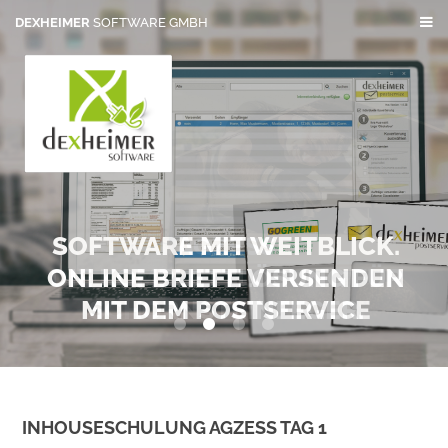
DEXHEIMER
SOFTWARE GMBH
SOFTWARE MIT WEITBLICK.
ONLINE BRIEFE VERSENDEN
MIT DEM POSTSERVICE
0
1
2
3
INHOUSESCHULUNG AGZESS TAG 1