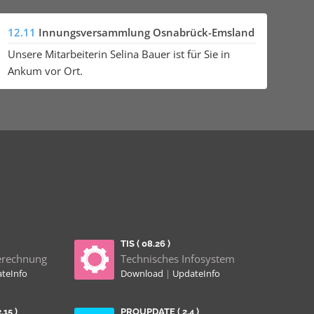
12.11
Innungsversammlung Osnabrück-Emsland
Unsere Mitarbeiterin Selina Bauer ist für Sie in
Ankum vor Ort.
TIS ( 08.26 )
erechnung
Technisches Infosystem
teInfo
Download
|
UpdateInfo
15 )
PROUPDATE ( 2.4 )