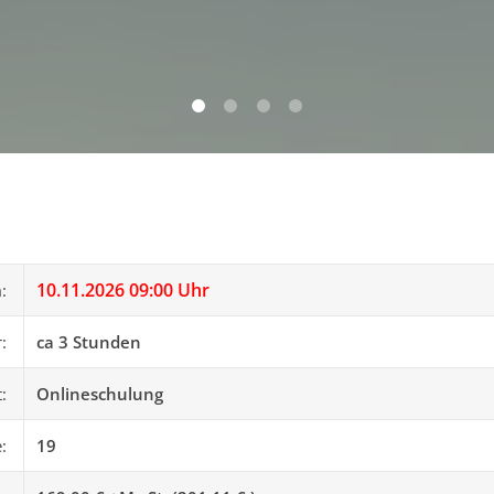
0
1
2
3
10.11.2026 09:00 Uhr
m:
r:
ca 3 Stunden
t:
Onlineschulung
e:
19