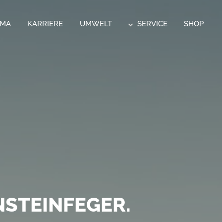
RMA
KARRIERE
UMWELT
SERVICE
SHOP
CK.
 POSTSERVICE
STEINFEGER.