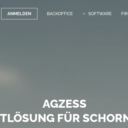
ANMELDEN
BACKOFFICE
SOFTWARE
FI
OFTWARE MIT WEITBLI
AGZESS
FE VERSENDEN MIT DEM
TTLÖSUNG FÜR SCHORN