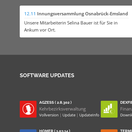
12.11
Innungsversammlung Osnabrück-Emsland
Unsere Mitarbeiterin Selina Bauer ist für Sie in
Ankum vor Ort.
SOFTWARE UPDATES
AGZESS ( 2.8.302 )
DEXFIB
Kehrbezirksverwaltung
Finan
Vollversion
|
Update
|
UpdateInfo
Down
HOMER ( 1.03.14 )
TERMIN