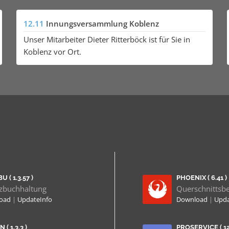
12.11
Innungsversammlung Koblenz
Unser Mitarbeiter Dieter Ritterböck ist für Sie in
Koblenz vor Ort.
U ( 1.3.57 )
PHOENIX ( 6.41 )
zbuchhaltung
Querschnittsb
load
|
UpdateInfo
Download
|
Upda
 ( 1.3.3 )
PROSERVICE ( 12.