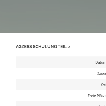
AGZESS SCHULUNG TEIL 2
Datu
Daue
Or
Freie Plätz