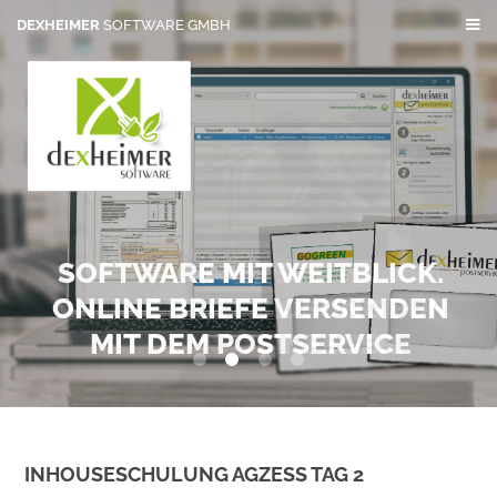
DEXHEIMER
SOFTWARE GMBH
SOFTWARE MIT WEITBLICK.
ONLINE BRIEFE VERSENDEN
MIT DEM POSTSERVICE
0
1
2
3
INHOUSESCHULUNG AGZESS TAG 2